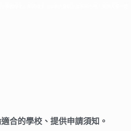
頁
｜
美國學士
｜
美國碩士
｜
加拿大留學
｜
榜單與心得
｜
美國大學一覽
論適合的學校、提供申請須知。