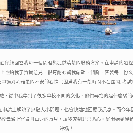
當面仔細回答我每一個問題與提供清楚的服務方案。在申請的過程
上也給我了寶貴意見，很有耐心幫我編輯、潤飾，客製每一份文
中遇到考雅思的不安的心情（因爲我有一段時間不在國内, 考
經驗，從中我學到了很多學校不同的文化、他們尋找的是什麽樣的學
助我在申請上解決了無數大小問題，也會快速地回覆我訊息。而今年因 
與學校溝通上寶貴且重要的意見，讓我感到非常貼心。從開始到後續都有
津橋！