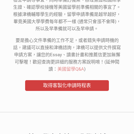
宿舍申請等事宜，同時準備訂機票、辦理簽證和國際學
生證、確認學校接機等美國留學前準備相關的事宜了。
根據津橋輔導學生的經驗，留學申請準備是越早越好，
畢竟美國大學學費每年都不一樣 (通常只會漲不會降)，
所以及早準備就可以及早申請。
要是擔心文件準備的工作不足，或者錯失申請時機的
話，建議可以直接和津橋諮詢，津橋可以提供文件撰寫
申請方案，讓您的Essay、讀書計畫和推薦信更加無懈
可擊喔！歡迎查詢更詳細的服務方案說明唷！(延伸閱
讀：
美國留學Q&A
)
取得客製化申請時程表